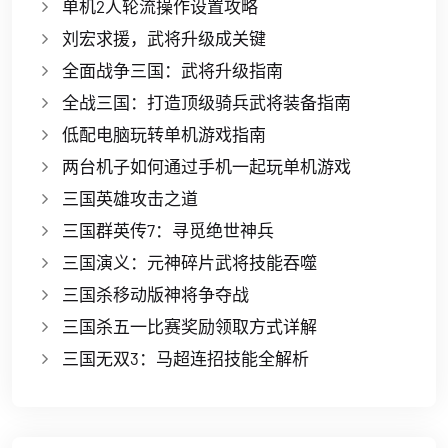
单机2人轮流操作设置攻略
刘宏求援，武将升级成关键
全面战争三国：武将升级指南
全战三国：打造顶级骑兵武将装备指南
低配电脑玩转单机游戏指南
两台机子如何通过手机一起玩单机游戏
三国英雄攻击之道
三国群英传7：寻觅绝世神兵
三国演义：元神碎片武将技能吞噬
三国杀移动版神将争夺战
三国杀五一比赛奖励领取方式详解
三国无双3：马超连招技能全解析