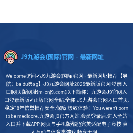
Welcome访问✔J9九游会(国际)官网 - 最新网址推荐【导
航：baidu典ag】J9九游会网址2026最新版官网|登录|入
口|网页版网址(m-cnj9.com)以下简称：九游会J9官网入
口登录新版✔正版官网全站,全称:J9九游会官网入口首页,
稳定18年信誉推荐安全.保障!极致体验！You weren’t born
to be mediocre.九游会·j9官方网站,会员登录后,进入全站
入口并下载APP,网页与手机版都能完美适配电子竞技,真
人互动与体育类游戏,畅享无阻。