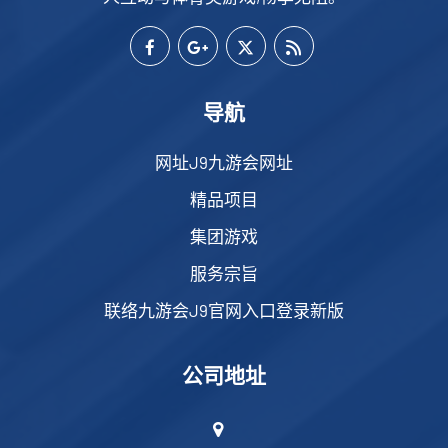
导航
网址J9九游会网址
精品项目
集团游戏
服务宗旨
联络九游会J9官网入口登录新版
公司地址