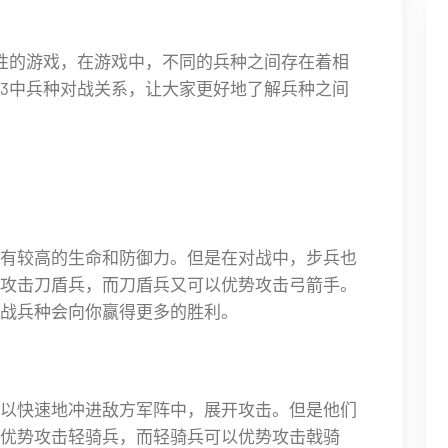
性的游戏，在游戏中，不同的兵种之间存在着相
3中兵种对战关系，让大家更好地了解兵种之间
有较高的生命和防御力。但是在对战中，步兵也
攻击刀盾兵，而刀盾兵又可以优势攻击弓箭手。
战兵种会向你赢得更多的胜利。
以快速地冲进敌方军阵中，展开攻击。但是他们
优势攻击轻骑兵，而轻骑兵可以优势攻击戟骑