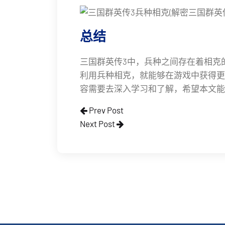
总结
三国群英传3中，兵种之间存在着相克
利用兵种相克，就能够在游戏中获得更
容需要去深入学习和了解，希望本文能
Prev Post
Next Post