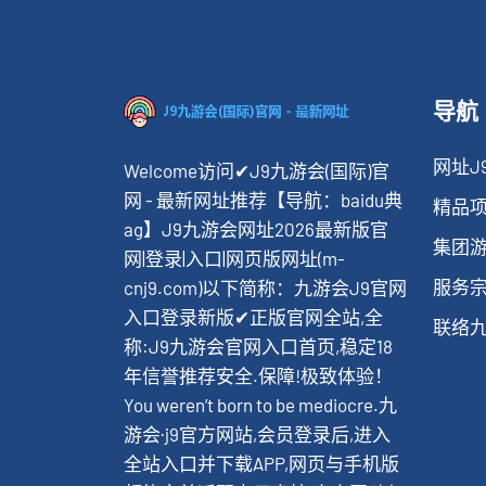
导航
网址J
Welcome访问✔J9九游会(国际)官
网 - 最新网址推荐【导航：baidu典
精品
ag】J9九游会网址2026最新版官
集团
网|登录|入口|网页版网址(m-
服务
cnj9.com)以下简称：九游会J9官网
入口登录新版✔正版官网全站,全
联络九
称:J9九游会官网入口首页,稳定18
年信誉推荐安全.保障!极致体验！
You weren’t born to be mediocre.九
游会·j9官方网站,会员登录后,进入
全站入口并下载APP,网页与手机版