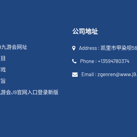
公司地址
9九游会网址
Address : 凯里市甲染坝5
项目
Phone : +13594780374
游戏
Email : zgenren@www.j
宗旨
游会J9官网入口登录新版