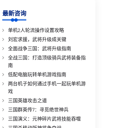
最新咨询
单机2人轮流操作设置攻略
刘宏求援，武将升级成关键
全面战争三国：武将升级指南
全战三国：打造顶级骑兵武将装备指
南
低配电脑玩转单机游戏指南
两台机子如何通过手机一起玩单机游
戏
三国英雄攻击之道
三国群英传7：寻觅绝世神兵
三国演义：元神碎片武将技能吞噬
三国杀移动版神将争夺战