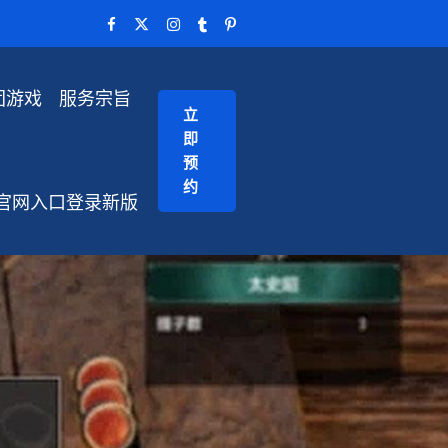
团游戏
服务宗旨
立
即
预
约
9官网入口登录新版