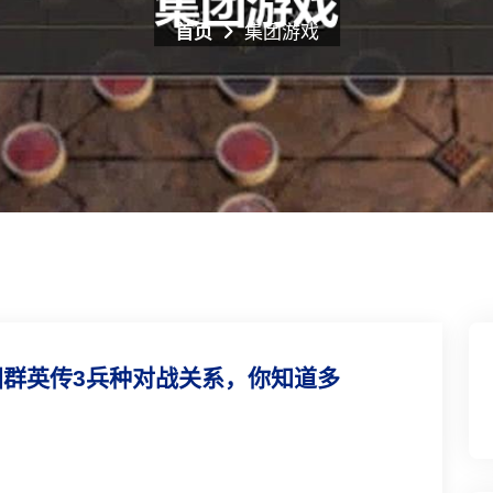
集团游戏
首页
国群英传3兵种对战关系，你知道多