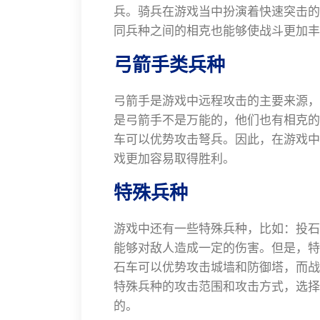
兵。骑兵在游戏当中扮演着快速突击的
同兵种之间的相克也能够使战斗更加丰
弓箭手类兵种
弓箭手是游戏中远程攻击的主要来源，
是弓箭手不是万能的，他们也有相克的
车可以优势攻击弩兵。因此，在游戏中
戏更加容易取得胜利。
特殊兵种
游戏中还有一些特殊兵种，比如：投石
能够对敌人造成一定的伤害。但是，特
石车可以优势攻击城墙和防御塔，而战
特殊兵种的攻击范围和攻击方式，选择
的。