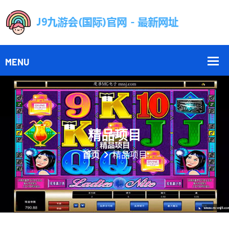
精品项目
首页
精品项目