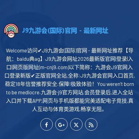
Welcome访问✔J9九游会(国际)官网 - 最新网址推荐【导
航：baidu典ag】J9九游会网址2026最新版官网|登录|入
口|网页版网址(m-cnj9.com)以下简称：九游会J9官网入
口登录新版✔正版官网全站,全称:J9九游会官网入口首页,
稳定18年信誉推荐安全.保障!极致体验！You weren’t born
to be mediocre.九游会·j9官方网站,会员登录后,进入全站
入口并下载APP,网页与手机版都能完美适配电子竞技,真
人互动与体育类游戏,畅享无阻。