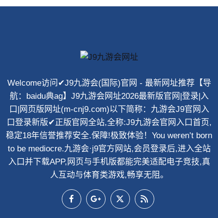
Welcome访问✔J9九游会(国际)官网 - 最新网址推荐【导
航：baidu典ag】J9九游会网址2026最新版官网|登录|入
口|网页版网址(m-cnj9.com)以下简称：九游会J9官网入
口登录新版✔正版官网全站,全称:J9九游会官网入口首页,
稳定18年信誉推荐安全.保障!极致体验！You weren’t born
to be mediocre.九游会·j9官方网站,会员登录后,进入全站
入口并下载APP,网页与手机版都能完美适配电子竞技,真
人互动与体育类游戏,畅享无阻。