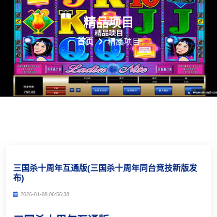
精品项目
首页
精品项目
三国杀十周年互通版(三国杀十周年同台竞技新版发
布)
2026-01-08 06:56:38