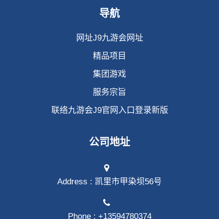
导航
网址J9九游会网址
精品项目
集团游戏
服务宗旨
联络九游会J9官网入口登录新版
公司地址
Address : 凯里市甲染坝56号
Phone : +13594780374