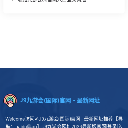
Welcome访问✔J9九游会(国际)官网 - 最新网址推荐【导
航：baidu典ag】J9九游会网址2026最新版官网|登录|入