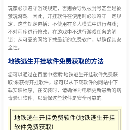
玩家必须遵守游戏规定，否则会导致被封号甚至是被
禁玩游戏。因此，开挂软件在使用时必须遵守一定规
定。这些规定包括：不使用在多人模式中进行游戏；
不对程序进行修改，在游戏中不进行游戏任务的解
锁；从可靠的网站下载最新的免费软件，以确保其安
全性。
地铁逃生开挂软件免费获取的方法
您可以通过在百度中搜索“地铁逃生开挂软件免费获
取”来获得开挂软件。您可以从下载软件的网站中下
载安装程序，在安装时，请确保为电脑更新最新的病
毒验证软件，以确保这些软件是安全可靠的。