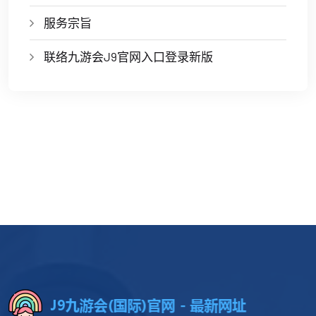
服务宗旨
联络九游会J9官网入口登录新版