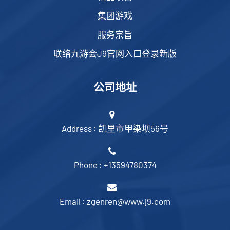
集团游戏
服务宗旨
联络九游会J9官网入口登录新版
公司地址
Address : 凯里市甲染坝56号
Phone : +13594780374
Email : zgenren@www.j9.com