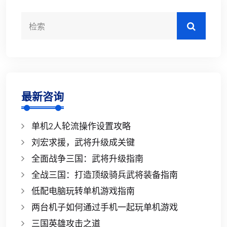
最新咨询
单机2人轮流操作设置攻略
刘宏求援，武将升级成关键
全面战争三国：武将升级指南
全战三国：打造顶级骑兵武将装备指南
低配电脑玩转单机游戏指南
两台机子如何通过手机一起玩单机游戏
三国英雄攻击之道